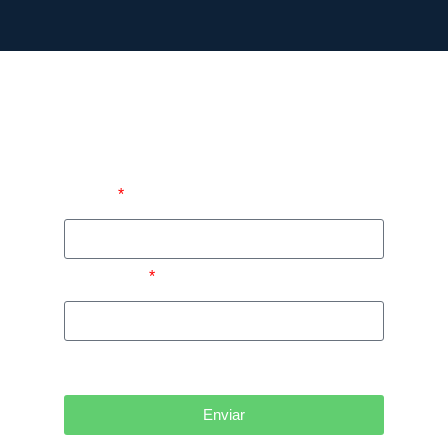
Preencha e seja
redirecionado para
nosso WhatsApp.
Nome:
WhatsApp:
Enviar