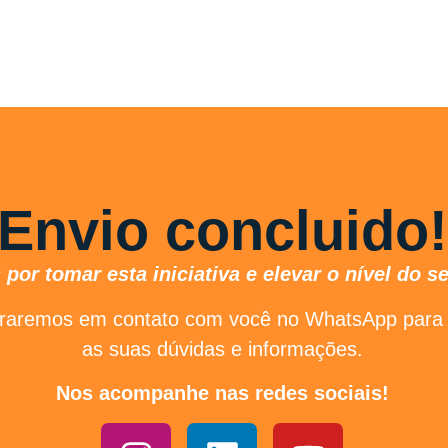
Envio concluido!
por tomar esta iniciativa e elevar o nível do se
ntraremos em contato com você no WhatsApp para 
as suas dúvidas e informações.
Nos acompanhe nas redes sociais!