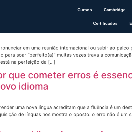
Cursos
Cambridge
omo se dar bem em reuniões e
Certificados
E
pronunciar em uma reunião internacional ou subir ao palco
o para soar “perfeito(a)” muitas vezes trava a comunicaç
está na perfeição da […]
or que cometer erros é essenc
ovo idioma
ender uma nova língua acreditam que a fluência é um dest
quisição de línguas nos mostra o oposto: o erro não é um s