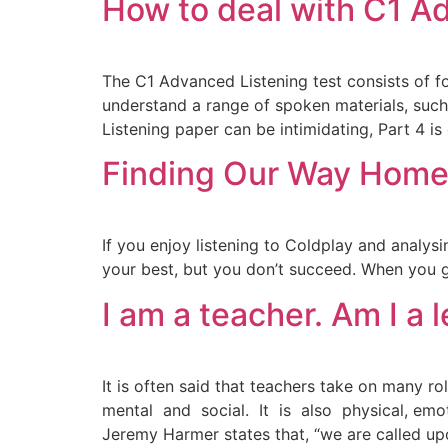
How to deal with C1 Ad
The C1 Advanced Listening test consists of fo
understand a range of spoken materials, such 
Listening paper can be intimidating, Part 4 is
Finding Our Way Home:
If you enjoy listening to Coldplay and analysi
your best, but you don’t succeed. When you g
I am a teacher. Am I a 
It is often said that teachers take on many 
mental and social. It is also physical, emotiona
Jeremy Harmer states that, “we are called u