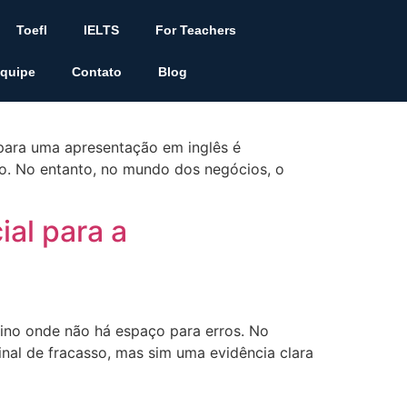
Toefl
IELTS
For Teachers
 apresentações
quipe
Contato
Blog
 para uma apresentação em inglês é
ão. No entanto, no mundo dos negócios, o
ial para a
ino onde não há espaço para erros. No
inal de fracasso, mas sim uma evidência clara