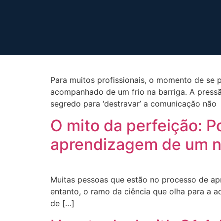
Tag:
aulas online
Inglês no trabalho: C
Para muitos profissionais, o momento de se 
acompanhado de um frio na barriga. A pressã
segredo para ‘destravar’ a comunicação não 
O mito da perfeição: P
aprendizagem de um n
Muitas pessoas que estão no processo de apr
entanto, o ramo da ciência que olha para a a
de […]